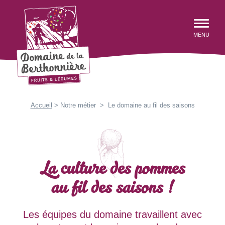
au contenu
Aller au menu
Domaine de la Berthonnière
MENU
Accueil
>
Notre métier
>
Le domaine au fil des saisons
La culture des pommes
au fil des saisons !
Les équipes du domaine travaillent avec